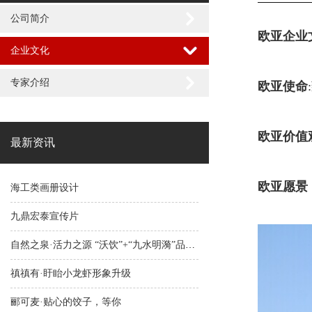
公司简介
欧亚企业
企业文化
专家介绍
欧亚使命
欧亚价值
最新资讯
欧亚愿景
海工类画册设计
九鼎宏泰宣传片
自然之泉·活力之源 “沃饮”+“九水明漪”品牌升级换装！
禛禛有·盱眙小龙虾形象升级
郦可麦·贴心的饺子，等你